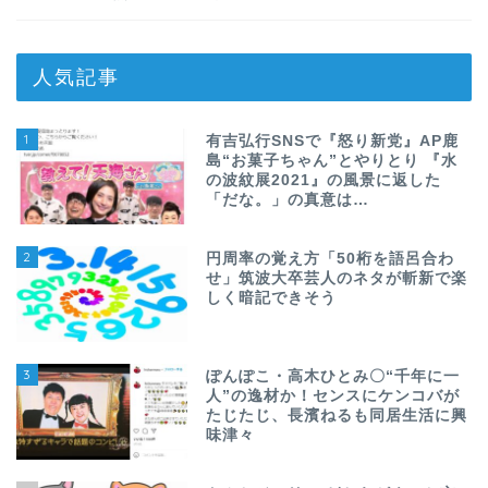
人気記事
1
有吉弘行SNSで『怒り新党』AP鹿
島“お菓子ちゃん”とやりとり 『水
の波紋展2021』の風景に返した
「だな。」の真意は…
2
円周率の覚え方「50桁を語呂合わ
せ」筑波大卒芸人のネタが斬新で楽
しく暗記できそう
3
ぽんぽこ・高木ひとみ〇“千年に一
人”の逸材か！センスにケンコバが
たじたじ、長濱ねるも同居生活に興
味津々