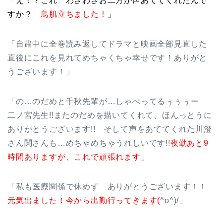
「え！？これ わざわざお二方が声あててくれたんで
すか？
鳥肌立ちました！
」
「自粛中に全巻読み返してドラマと映画全部見直した
直後にこれを見れてめちゃくちゃ幸せです！ありがと
うございます！」
「の…のだめと千秋先輩が…しゃべってるぅぅぅー
二ノ宮先生!!またのだめを描いてくれて、ほんっとうに
ありがとうございます!! そして声をあててくれた川澄
さん関さんも…めちゃめちゃうれしいです!!
夜勤あと9
時間ありますが、これで頑張れます
」
「私も医療関係で休めず ありがとうございます！！
元気出ました！今から出勤行ってきます(
^o^)/」