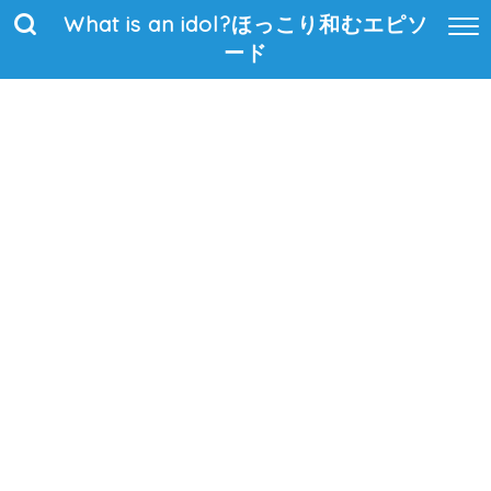
What is an idol?ほっこり和むエピソ
ード