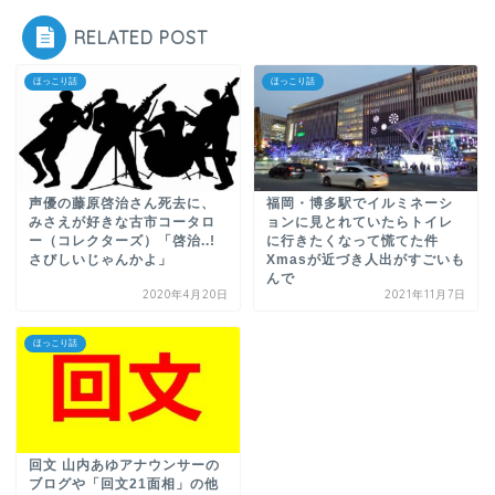
RELATED POST
ほっこり話
ほっこり話
声優の藤原啓治さん死去に、
福岡・博多駅でイルミネーシ
みさえが好きな古市コータロ
ョンに見とれていたらトイレ
ー（コレクターズ）「啓治..!
に行きたくなって慌てた件
さびしいじゃんかよ」
Xmasが近づき人出がすごいも
んで
2020年4月20日
2021年11月7日
ほっこり話
回文 山内あゆアナウンサーの
ブログや「回文21面相」の他