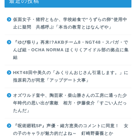
最近の投稿
仮面女子・猪狩ともか、学校給食で“うずらの卵”使用中
止に疑問 共感呼ぶ「本当の教育とはなんぞや」
『ゆび祭り』再来!?AKBチーム8・NGT48・スパガ・で
んぱ組・OCHA NORMA ほくりくアイドル部の拠点に集
結
HKT48田中美久の「みくりんおじさん引退します。」に
指原莉乃が同意「アップデート大事」
オズワルド畠中、陶芸家・柴山勝さんの工房に通った少
年時代の思い出が素敵 相方・伊藤俊介「すごい人だっ
たんだ」
『呪術廻戦SP』声優・緒方恵美のコメントに同意！ 女
の子のキャラが魅力的だよね～ 釘崎野薔薇とか