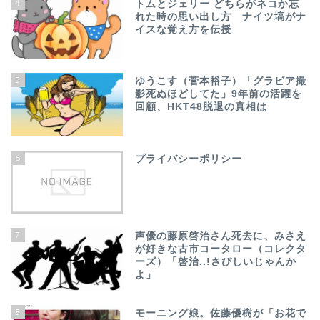
4
トムとジェリー どちらがネコか忘
れた時の思い出し方 ナイツ塙がナ
イスな覚え方を伝授
5
ゆうこす（菅本裕子）「グラビア撮
影死ぬほどしてた」9年前の活躍を
回顧、HKT48脱退の真相は
6
プライバシーポリシー
7
声優の藤原啓治さん死去に、みさえ
が好きな古市コータロー（コレクタ
ーズ）「啓治..!さびしいじゃんか
よ」
8
モーニング娘。佐藤優樹が「お花で