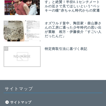
す」と絶賛！半径0.1センチメート
ルの近さで見てほしいという“ベッ
キーの瞳”赤ちゃん時代からの変遷
9
オズワルド畠中、陶芸家・柴山勝さ
んの工房に通った少年時代の思い出
が素敵 相方・伊藤俊介「すごい人
だったんだ」
10
特定商取引法に基づく表記
サイトマップ
サイトマップ