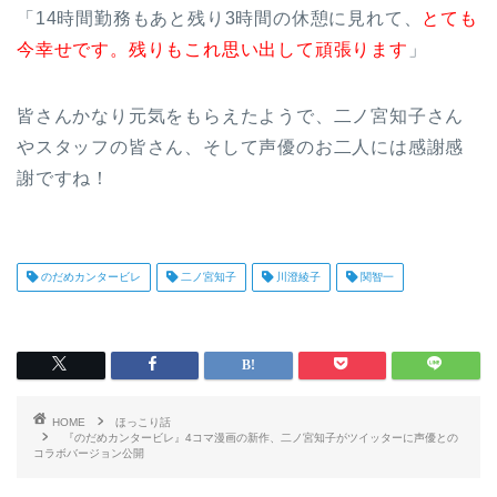
「14時間勤務もあと残り3時間の休憩に見れて、
とても
今幸せです。残りもこれ思い出して頑張ります
」
皆さんかなり元気をもらえたようで、二ノ宮知子さん
やスタッフの皆さん、そして声優のお二人には感謝感
謝ですね！
のだめカンタービレ
二ノ宮知子
川澄綾子
関智一
HOME
ほっこり話
『のだめカンタービレ』4コマ漫画の新作、二ノ宮知子がツイッターに声優との
コラボバージョン公開