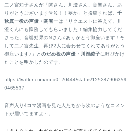
二ノ宮知子さんが「関さん、川澄さん、音響さん、あ
りがとうございます号泣！！夢か」と投稿すれば、
千
秋真一役の声優・関智一
は「リクエストに答えて、川
澄くんにも降臨してもらいました！編集協力してくだ
さった、音響効果のNさん♫ありがとう御座います！そ
して二ノ宮先生、再び2人に会わせてくれてありがとう
御座います♪」と
のだめ役の声優・川澄綾子
に呼びかけ
たことを明かしたのです。
https://twitter.com/nino0120444/status/125287906359
0465537
音声入り4コマ漫画を見た人たちから次のようなコメン
トが届いてますよ～。