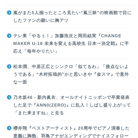
嵐がまた5人揃ったところ見たい“嵐三昧”の映画館で目に
したファンの願いに胸アツ
テレ東「やるぅ！」加藤浩次と岡田結実『CHANGE
MAKER U-18 未来を変える高校生 日本一決定戦』に手
応え「毎年やりたい」
松本潤、中居正広とシンクロ「似てるわ」「接点ないよ
うである」“木村拓哉的”かと思いきや『金スマ』で意外
な一面
乃木坂46・新内眞衣、オールナイトニッポンで卒業発表
した足で『ANN0(ZERO)』に乱入！しばし盛り上がって
「また来ますね」と去る
櫻井翔『ベストアーティスト』20周年でピアノ演奏した
意義に胸熱、羽鳥アナがエンディングでナイスフォロー