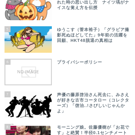
れた時の思い出し方 ナイツ塙がナ
イスな覚え方を伝授
5
ゆうこす（菅本裕子）「グラビア撮
影死ぬほどしてた」9年前の活躍を
回顧、HKT48脱退の真相は
6
プライバシーポリシー
7
声優の藤原啓治さん死去に、みさえ
が好きな古市コータロー（コレクタ
ーズ）「啓治..!さびしいじゃんか
よ」
8
モーニング娘。佐藤優樹が「お花で
す」と絶賛！半径0.1センチメート