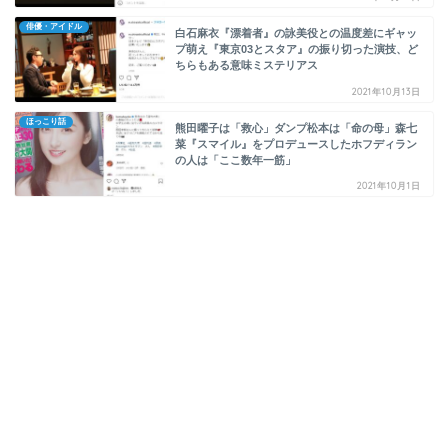
俳優・アイドル
白石麻衣『漂着者』の詠美役との温度差にギャッ
プ萌え『東京03とスタア』の振り切った演技、ど
ちらもある意味ミステリアス
2021年10月13日
ほっこり話
熊田曜子は「救心」ダンプ松本は「命の母」森七
菜『スマイル』をプロデュースしたホフディラン
の人は「ここ数年一筋」
2021年10月1日