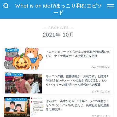
What is an idol?ほっこり和むエピソ
ード
― ARCHIVES ―
2021年 10月
ほっこり話
トムとジェリー どちらがネコか忘れた時の思い出
し方 ナイツ塙がナイスな覚え方を伝授
2021年10月30日
俳優・アイドル
モーニング娘。佐藤優樹が「お花です」と絶賛！
半径0.1センチメートルの近さで見てほしいとい
う“ベッキーの瞳”赤ちゃん時代からの変遷
2021年10月22日
お笑い・バラエティ
ぽんぽこ・高木ひとみ〇“千年に一人”の逸材か！
センスにケンコバがたじたじ、長濱ねるも同居生
活に興味津々
2021年10月14日