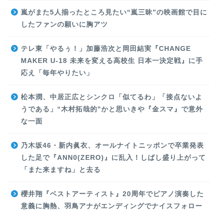
嵐がまた5人揃ったところ見たい“嵐三昧”の映画館で目に
したファンの願いに胸アツ
テレ東「やるぅ！」加藤浩次と岡田結実『CHANGE
MAKER U-18 未来を変える高校生 日本一決定戦』に手
応え「毎年やりたい」
松本潤、中居正広とシンクロ「似てるわ」「接点ないよ
うである」“木村拓哉的”かと思いきや『金スマ』で意外
な一面
乃木坂46・新内眞衣、オールナイトニッポンで卒業発表
した足で『ANN0(ZERO)』に乱入！しばし盛り上がって
「また来ますね」と去る
櫻井翔『ベストアーティスト』20周年でピアノ演奏した
意義に胸熱、羽鳥アナがエンディングでナイスフォロー