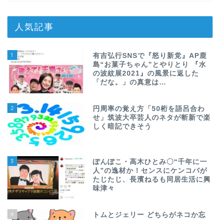
人気記事
1
有吉弘行SNSで『怒り新党』AP鹿
島“お菓子ちゃん”とやりとり 『水
の波紋展2021』の風景に返した
「だな。」の真意は…
2
円周率の覚え方「50桁を語呂合わ
せ」筑波大卒芸人のネタが斬新で楽
しく暗記できそう
3
ぽんぽこ・高木ひとみ〇“千年に一
人”の逸材か！センスにケンコバが
たじたじ、長濱ねるも同居生活に興
味津々
4
トムとジェリー どちらがネコか忘