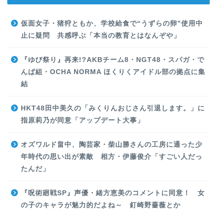
仮面女子・猪狩ともか、学校給食で“うずらの卵”使用中
止に疑問 共感呼ぶ「本当の教育とはなんぞや」
『ゆび祭り』再来!?AKBチーム8・NGT48・スパガ・で
んぱ組・OCHA NORMA ほくりくアイドル部の拠点に集
結
HKT48田中美久の「みくりんおじさん引退します。」に
指原莉乃が同意「アップデート大事」
オズワルド畠中、陶芸家・柴山勝さんの工房に通った少
年時代の思い出が素敵 相方・伊藤俊介「すごい人だっ
たんだ」
『呪術廻戦SP』声優・緒方恵美のコメントに同意！ 女
の子のキャラが魅力的だよね～ 釘崎野薔薇とか