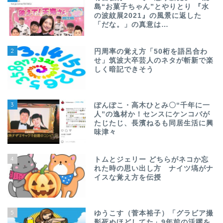
島“お菓子ちゃん”とやりとり 『水
の波紋展2021』の風景に返した
「だな。」の真意は…
2
円周率の覚え方「50桁を語呂合わ
せ」筑波大卒芸人のネタが斬新で楽
しく暗記できそう
3
ぽんぽこ・高木ひとみ〇“千年に一
人”の逸材か！センスにケンコバが
たじたじ、長濱ねるも同居生活に興
味津々
4
トムとジェリー どちらがネコか忘
れた時の思い出し方 ナイツ塙がナ
イスな覚え方を伝授
5
ゆうこす（菅本裕子）「グラビア撮
影死ぬほどしてた」9年前の活躍を