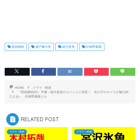
呪術廻戦
瀬戸麻沙美
緒方恵美
釘崎野薔薇
HOME
ドラマ・映画
『呪術廻戦SP』声優・緒方恵美のコメントに同意！ 女の子のキャラが魅力的
だよね～ 釘崎野薔薇とか
RELATED POST
ドラマ・映画
ドラマ・映画