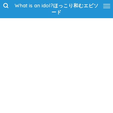
What is an idol?ほっこり和むエピソ
ード