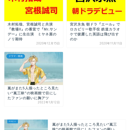
木村拓哉、宮根誠司と共演
宮沢氷魚 朝ドラ『エール』で
『教場II』の番宣で『Mr.サン
ロカビリー歌手役 鉄道カラオ
デー』に生出演 ミヤネ屋の
ケで披露した英語は飛び出す
ノリ期待
のか
2020年12月15日
2020年11月11日
ドラマ・映画
嵐がまた5人揃ったところ見た
い“嵐三昧”の映画館で目にし
たファンの願いに胸アツ
2022年1月12日
嵐がまた5人揃ったところ見たい“嵐三
昧”の映画館で目にしたファンの願い