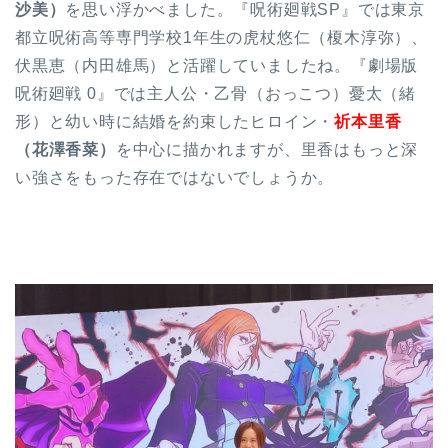
沙美）
を思い浮かべました。『呪術廻戦SP』では東京
都立呪術高等専門学校1年生の虎杖悠仁（榎木淳弥）、
伏黒恵（内田雄馬）と活躍していましたね。『劇場版
呪術廻戦 0』では主人公・乙骨（おっこつ）憂太（緒
形）と幼い時に結婚を約束したヒロイン・
祈本里香
（花澤香菜）
を中心に描かれますが、里香はもっと深
い強さをもった存在ではないでしょうか。