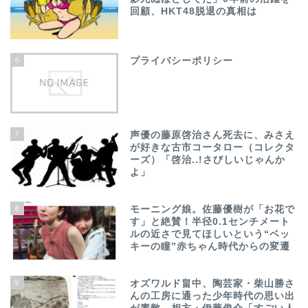
回顧、HKT48脱退の真相は
6
プライバシーポリシー
7
声優の藤原啓治さん死去に、みさえ
が好きな古市コータロー（コレクタ
ーズ）「啓治..!さびしいじゃんか
よ」
8
モーニング娘。佐藤優樹が「お花で
す」と絶賛！半径0.1センチメート
ルの近さで見てほしいという“ベッ
キーの瞳”赤ちゃん時代からの変遷
9
オズワルド畠中、陶芸家・柴山勝さ
んの工房に通った少年時代の思い出