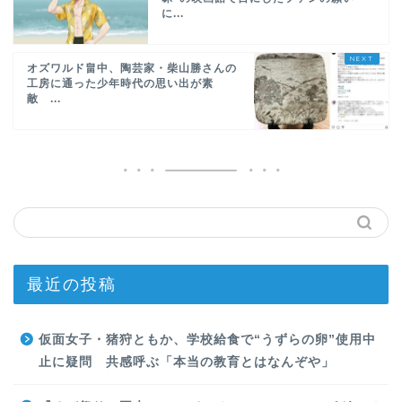
に...
オズワルド畠中、陶芸家・柴山勝さんの
工房に通った少年時代の思い出が素
敵 ...
最近の投稿
仮面女子・猪狩ともか、学校給食で“うずらの卵”使用中
止に疑問 共感呼ぶ「本当の教育とはなんぞや」