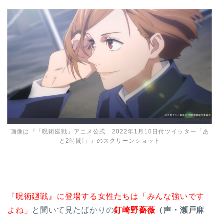
画像は『「呪術廻戦」アニメ公式 2022年1月10日付ツイッター「あ
と2時間!」』のスクリーンショット
『呪術廻戦』に登場する女性たちは「みんな強いです
よね」
と聞いて見たばかりの
釘崎野薔薇
（声・瀬戸麻