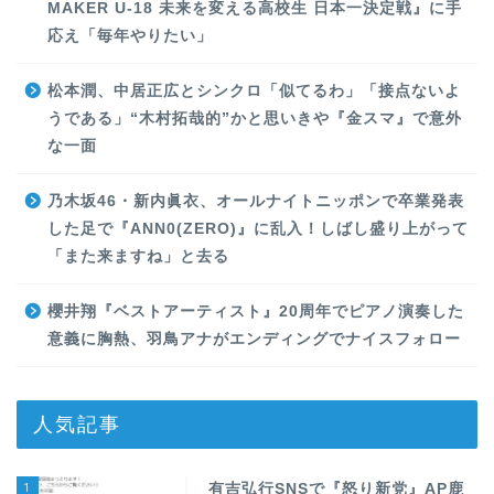
MAKER U-18 未来を変える高校生 日本一決定戦』に手
応え「毎年やりたい」
松本潤、中居正広とシンクロ「似てるわ」「接点ないよ
うである」“木村拓哉的”かと思いきや『金スマ』で意外
な一面
乃木坂46・新内眞衣、オールナイトニッポンで卒業発表
した足で『ANN0(ZERO)』に乱入！しばし盛り上がって
「また来ますね」と去る
櫻井翔『ベストアーティスト』20周年でピアノ演奏した
意義に胸熱、羽鳥アナがエンディングでナイスフォロー
人気記事
1
有吉弘行SNSで『怒り新党』AP鹿