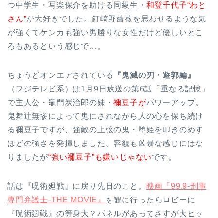
つ中学生・写楽保介を助ける同級生・
和登千代子“わと
さん”
が大好きでした。釘崎野薔薇を思わせるような気
が強くてケンカも強い男勝りな女性だけど優しいとこ
ろもあるという感じで…。
ちょうどオンエアされている
『鬼滅の刃・遊郭編』
（フジテレビ系）は1月9日放送の第6話「重なる記憶」
で主人公・竈門炭治郎の妹・
禰豆子が
パワーアップ。
鬼舞辻無惨によって鬼にされながら人の心を保ち続け
る禰豆子ですが、強敵の上弦の鬼・堕姫を叩きのめす
ほどの強さを発揮しました。容貌も凶暴な感じにはな
りましたが
“強い禰豆子”も嫌いじゃない
です。
話は『呪術廻戦』に戻り先日のこと。
映画『99.9-刑事
専門弁護士-THE MOVIE』
を観に行ったらロビーに
『呪術廻戦』の等身大？パネルがあってさすが大ヒッ