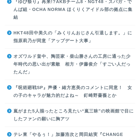
『ゆび祭り』再来!?AKBチーム8・NGT48・スパガ・で
んぱ組・OCHA NORMA ほくりくアイドル部の拠点に集
結
HKT48田中美久の「みくりんおじさん引退します。」に
指原莉乃が同意「アップデート大事」
オズワルド畠中、陶芸家・柴山勝さんの工房に通った少
年時代の思い出が素敵 相方・伊藤俊介「すごい人だっ
たんだ」
『呪術廻戦SP』声優・緒方恵美のコメントに同意！ 女
の子のキャラが魅力的だよね～ 釘崎野薔薇とか
嵐がまた5人揃ったところ見たい“嵐三昧”の映画館で目に
したファンの願いに胸アツ
テレ東「やるぅ！」加藤浩次と岡田結実『CHANGE