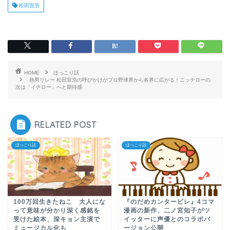
松田宣浩
HOME
ほっこり話
熱男リレー 松田宣浩の呼びかけがプロ野球界から各界に広がる！ニッチローの
次は「イチロー」へと期待感
RELATED POST
ほっこり話
ほっこり話
100万回生きたねこ 大人にな
『のだめカンタービレ』4コマ
って意味が分かり深く感銘を
漫画の新作、二ノ宮知子がツ
受けた絵本、深キョン主演で
イッターに声優とのコラボバ
ミュージカル化も
ージョン公開