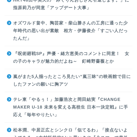
HKT48田中美久の「みくりんおじさん引退します。」に
指原莉乃が同意「アップデート大事」
オズワルド畠中、陶芸家・柴山勝さんの工房に通った少
年時代の思い出が素敵 相方・伊藤俊介「すごい人だっ
たんだ」
『呪術廻戦SP』声優・緒方恵美のコメントに同意！ 女
の子のキャラが魅力的だよね～ 釘崎野薔薇とか
嵐がまた5人揃ったところ見たい“嵐三昧”の映画館で目に
したファンの願いに胸アツ
テレ東「やるぅ！」加藤浩次と岡田結実『CHANGE
MAKER U-18 未来を変える高校生 日本一決定戦』に手
応え「毎年やりたい」
松本潤、中居正広とシンクロ「似てるわ」「接点ないよ