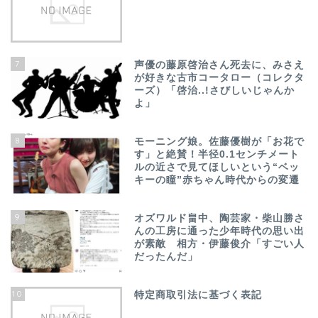
7
声優の藤原啓治さん死去に、みさえ
が好きな古市コータロー（コレクタ
ーズ）「啓治..!さびしいじゃんか
よ」
8
モーニング娘。佐藤優樹が「お花で
す」と絶賛！半径0.1センチメート
ルの近さで見てほしいという“ベッ
キーの瞳”赤ちゃん時代からの変遷
9
オズワルド畠中、陶芸家・柴山勝さ
んの工房に通った少年時代の思い出
が素敵 相方・伊藤俊介「すごい人
だったんだ」
10
特定商取引法に基づく表記