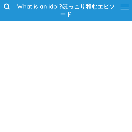
What is an idol?ほっこり和むエピソ
ード