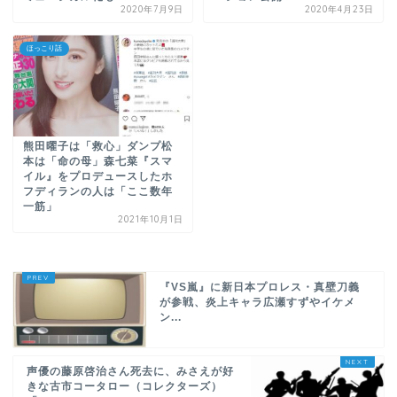
2020年7月9日
2020年4月23日
ほっこり話
熊田曜子は「救心」ダンプ松
本は「命の母」森七菜『スマ
イル』をプロデュースしたホ
フディランの人は「ここ数年
一筋」
2021年10月1日
『VS嵐』に新日本プロレス・真壁刀義
が参戦、炎上キャラ広瀬すずやイケメ
ン...
声優の藤原啓治さん死去に、みさえが好
きな古市コータロー（コレクターズ）