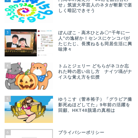
せ」筑波大卒芸人のネタが斬新で楽
しく暗記できそう
3
ぽんぽこ・高木ひとみ〇“千年に一
人”の逸材か！センスにケンコバが
たじたじ、長濱ねるも同居生活に興
味津々
4
トムとジェリー どちらがネコか忘
れた時の思い出し方 ナイツ塙がナ
イスな覚え方を伝授
5
ゆうこす（菅本裕子）「グラビア撮
影死ぬほどしてた」9年前の活躍を
回顧、HKT48脱退の真相は
6
プライバシーポリシー