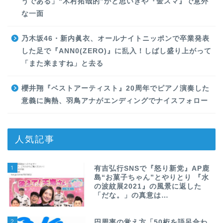
うである」“木村拓哉的”かと思いきや『金スマ』で意外
な一面
乃木坂46・新内眞衣、オールナイトニッポンで卒業発表
した足で『ANN0(ZERO)』に乱入！しばし盛り上がって
「また来ますね」と去る
櫻井翔『ベストアーティスト』20周年でピアノ演奏した
意義に胸熱、羽鳥アナがエンディングでナイスフォロー
人気記事
1
有吉弘行SNSで『怒り新党』AP鹿
島“お菓子ちゃん”とやりとり 『水
の波紋展2021』の風景に返した
「だな。」の真意は…
2
円周率の覚え方「50桁を語呂合わ