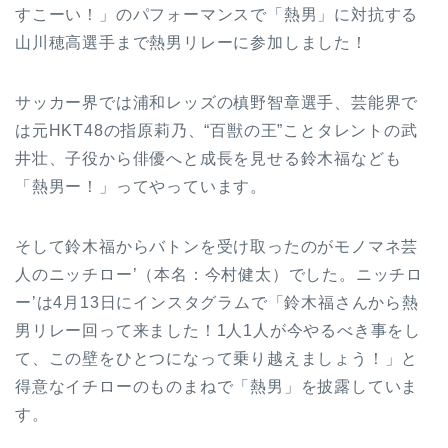
すこーい！」のパフォーマンスで「熱男」に対抗する
山川穂高選手まで熱男リレーに参加しました！
サッカー界では浦和レッズの槙野智章選手、芸能界で
は元HKT48の指原莉乃、“百獣の王”ことタレントの武
井壮、子役から俳優へと成長を見せる鈴木福なども
「熱男ー！」ってやっています。
そして鈴木福からバトンを受け取ったのがモノマネ芸
人のニッチロー’（本名：今村健太）でした。ニッチロ
ー’は4月13日にインスタグラムで「鈴木福さんから熱
男リレー回って来ました！1人1人が今やるべき事をし
て、この壁をひとつになって乗り越えましょう！」と
得意なイチローのものまねで「熱男」を披露していま
す。