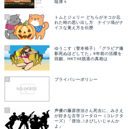
味津々
4
トムとジェリー どちらがネコか忘
れた時の思い出し方 ナイツ塙がナ
イスな覚え方を伝授
5
ゆうこす（菅本裕子）「グラビア撮
影死ぬほどしてた」9年前の活躍を
回顧、HKT48脱退の真相は
6
プライバシーポリシー
7
声優の藤原啓治さん死去に、みさえ
が好きな古市コータロー（コレクタ
ーズ）「啓治..!さびしいじゃんか
よ」