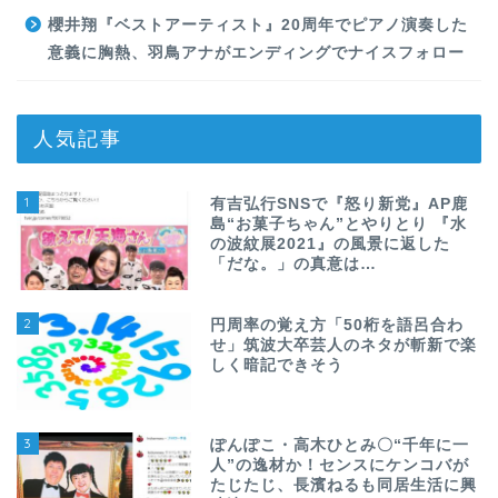
櫻井翔『ベストアーティスト』20周年でピアノ演奏した
意義に胸熱、羽鳥アナがエンディングでナイスフォロー
人気記事
1
有吉弘行SNSで『怒り新党』AP鹿
島“お菓子ちゃん”とやりとり 『水
の波紋展2021』の風景に返した
「だな。」の真意は…
2
円周率の覚え方「50桁を語呂合わ
せ」筑波大卒芸人のネタが斬新で楽
しく暗記できそう
3
ぽんぽこ・高木ひとみ〇“千年に一
人”の逸材か！センスにケンコバが
たじたじ、長濱ねるも同居生活に興