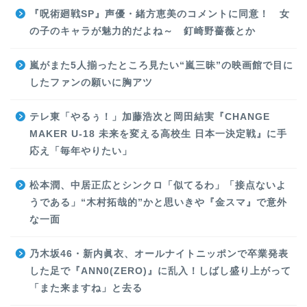
『呪術廻戦SP』声優・緒方恵美のコメントに同意！ 女
の子のキャラが魅力的だよね～ 釘崎野薔薇とか
嵐がまた5人揃ったところ見たい“嵐三昧”の映画館で目に
したファンの願いに胸アツ
テレ東「やるぅ！」加藤浩次と岡田結実『CHANGE
MAKER U-18 未来を変える高校生 日本一決定戦』に手
応え「毎年やりたい」
松本潤、中居正広とシンクロ「似てるわ」「接点ないよ
うである」“木村拓哉的”かと思いきや『金スマ』で意外
な一面
乃木坂46・新内眞衣、オールナイトニッポンで卒業発表
した足で『ANN0(ZERO)』に乱入！しばし盛り上がって
「また来ますね」と去る