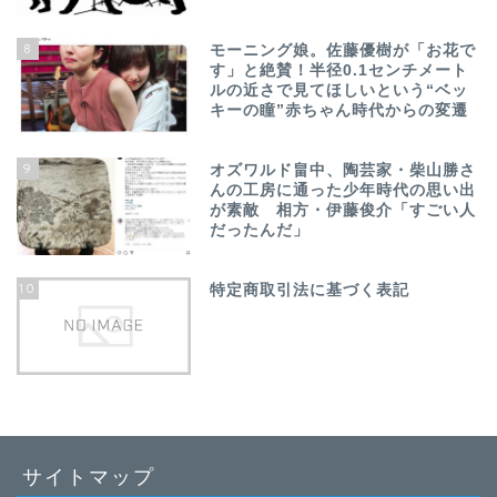
8
モーニング娘。佐藤優樹が「お花で
す」と絶賛！半径0.1センチメート
ルの近さで見てほしいという“ベッ
キーの瞳”赤ちゃん時代からの変遷
9
オズワルド畠中、陶芸家・柴山勝さ
んの工房に通った少年時代の思い出
が素敵 相方・伊藤俊介「すごい人
だったんだ」
10
特定商取引法に基づく表記
サイトマップ