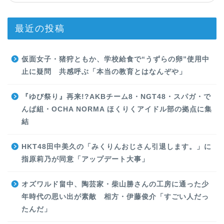
最近の投稿
仮面女子・猪狩ともか、学校給食で“うずらの卵”使用中
止に疑問 共感呼ぶ「本当の教育とはなんぞや」
『ゆび祭り』再来!?AKBチーム8・NGT48・スパガ・で
んぱ組・OCHA NORMA ほくりくアイドル部の拠点に集
結
HKT48田中美久の「みくりんおじさん引退します。」に
指原莉乃が同意「アップデート大事」
オズワルド畠中、陶芸家・柴山勝さんの工房に通った少
年時代の思い出が素敵 相方・伊藤俊介「すごい人だっ
たんだ」