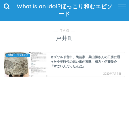
What is an idol?ほっこり和むエピソ
ード
― TAG ―
戸井町
お笑い・バラエティ
オズワルド畠中、陶芸家・柴山勝さんの工房に通
った少年時代の思い出が素敵 相方・伊藤俊介
「すごい人だったんだ」
2022年7月9日