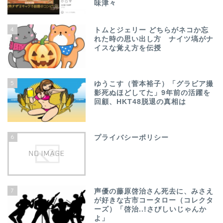
味津々
4
トムとジェリー どちらがネコか忘
れた時の思い出し方 ナイツ塙がナ
イスな覚え方を伝授
5
ゆうこす（菅本裕子）「グラビア撮
影死ぬほどしてた」9年前の活躍を
回顧、HKT48脱退の真相は
6
プライバシーポリシー
7
声優の藤原啓治さん死去に、みさえ
が好きな古市コータロー（コレクタ
ーズ）「啓治..!さびしいじゃんか
よ」