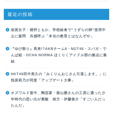
最近の投稿
仮面女子・猪狩ともか、学校給食で“うずらの卵”使用中
止に疑問 共感呼ぶ「本当の教育とはなんぞや」
『ゆび祭り』再来!?AKBチーム8・NGT48・スパガ・で
んぱ組・OCHA NORMA ほくりくアイドル部の拠点に集
結
HKT48田中美久の「みくりんおじさん引退します。」に
指原莉乃が同意「アップデート大事」
オズワルド畠中、陶芸家・柴山勝さんの工房に通った少
年時代の思い出が素敵 相方・伊藤俊介「すごい人だっ
たんだ」