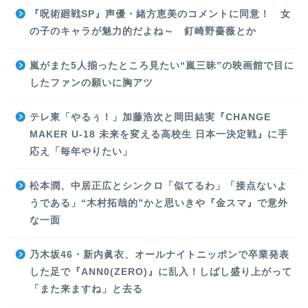
『呪術廻戦SP』声優・緒方恵美のコメントに同意！ 女
の子のキャラが魅力的だよね～ 釘崎野薔薇とか
嵐がまた5人揃ったところ見たい“嵐三昧”の映画館で目に
したファンの願いに胸アツ
テレ東「やるぅ！」加藤浩次と岡田結実『CHANGE
MAKER U-18 未来を変える高校生 日本一決定戦』に手
応え「毎年やりたい」
松本潤、中居正広とシンクロ「似てるわ」「接点ないよ
うである」“木村拓哉的”かと思いきや『金スマ』で意外
な一面
乃木坂46・新内眞衣、オールナイトニッポンで卒業発表
した足で『ANN0(ZERO)』に乱入！しばし盛り上がって
「また来ますね」と去る