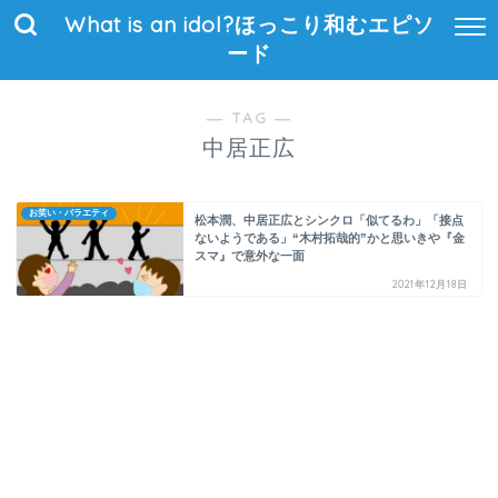
What is an idol?ほっこり和むエピソ
ード
― TAG ―
中居正広
お笑い・バラエティ
松本潤、中居正広とシンクロ「似てるわ」「接点
ないようである」“木村拓哉的”かと思いきや『金
スマ』で意外な一面
2021年12月18日