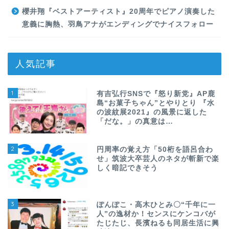
櫻井翔『ベストアーティスト』20周年でピアノ演奏した
意義に胸熱、羽鳥アナがエンディングでナイスフォロー
人気記事
1
有吉弘行SNSで『怒り新党』AP鹿
島“お菓子ちゃん”とやりとり 『水
の波紋展2021』の風景に返した
「だな。」の真意は…
2
円周率の覚え方「50桁を語呂合わ
せ」筑波大卒芸人のネタが斬新で楽
しく暗記できそう
3
ぽんぽこ・高木ひとみ〇“千年に一
人”の逸材か！センスにケンコバが
たじたじ、長濱ねるも同居生活に興