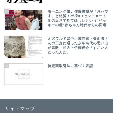
8
モーニング娘。佐藤優樹が「お花で
す」と絶賛！半径0.1センチメート
ルの近さで見てほしいという“ベッ
キーの瞳”赤ちゃん時代からの変遷
9
オズワルド畠中、陶芸家・柴山勝さ
んの工房に通った少年時代の思い出
が素敵 相方・伊藤俊介「すごい人
だったんだ」
10
特定商取引法に基づく表記
サイトマップ