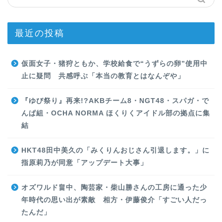
最近の投稿
仮面女子・猪狩ともか、学校給食で“うずらの卵”使用中
止に疑問 共感呼ぶ「本当の教育とはなんぞや」
『ゆび祭り』再来!?AKBチーム8・NGT48・スパガ・で
んぱ組・OCHA NORMA ほくりくアイドル部の拠点に集
結
HKT48田中美久の「みくりんおじさん引退します。」に
指原莉乃が同意「アップデート大事」
オズワルド畠中、陶芸家・柴山勝さんの工房に通った少
年時代の思い出が素敵 相方・伊藤俊介「すごい人だっ
たんだ」