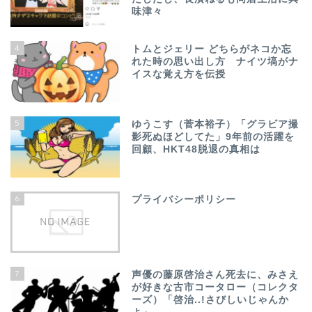
味津々
4
トムとジェリー どちらがネコか忘
れた時の思い出し方 ナイツ塙がナ
イスな覚え方を伝授
5
ゆうこす（菅本裕子）「グラビア撮
影死ぬほどしてた」9年前の活躍を
回顧、HKT48脱退の真相は
6
プライバシーポリシー
7
声優の藤原啓治さん死去に、みさえ
が好きな古市コータロー（コレクタ
ーズ）「啓治..!さびしいじゃんか