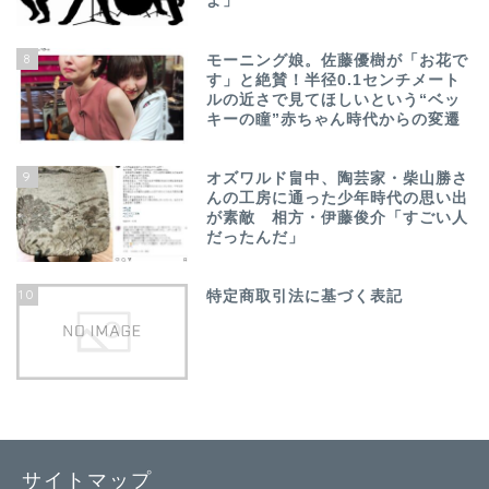
よ」
8
モーニング娘。佐藤優樹が「お花で
す」と絶賛！半径0.1センチメート
ルの近さで見てほしいという“ベッ
キーの瞳”赤ちゃん時代からの変遷
9
オズワルド畠中、陶芸家・柴山勝さ
んの工房に通った少年時代の思い出
が素敵 相方・伊藤俊介「すごい人
だったんだ」
10
特定商取引法に基づく表記
サイトマップ