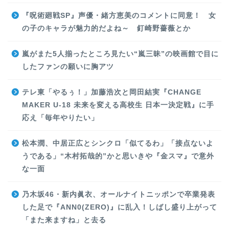
『呪術廻戦SP』声優・緒方恵美のコメントに同意！ 女
の子のキャラが魅力的だよね～ 釘崎野薔薇とか
嵐がまた5人揃ったところ見たい“嵐三昧”の映画館で目に
したファンの願いに胸アツ
テレ東「やるぅ！」加藤浩次と岡田結実『CHANGE
MAKER U-18 未来を変える高校生 日本一決定戦』に手
応え「毎年やりたい」
松本潤、中居正広とシンクロ「似てるわ」「接点ないよ
うである」“木村拓哉的”かと思いきや『金スマ』で意外
な一面
乃木坂46・新内眞衣、オールナイトニッポンで卒業発表
した足で『ANN0(ZERO)』に乱入！しばし盛り上がって
「また来ますね」と去る