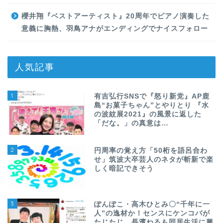
櫻井翔『ベストアーティスト』20周年でピアノ演奏した
意義に胸熱、羽鳥アナがエンディングでナイスフォロー
人気記事
1
有吉弘行SNSで『怒り新党』AP鹿
島“お菓子ちゃん”とやりとり 『水
の波紋展2021』の風景に返した
「だな。」の真意は…
2
円周率の覚え方「50桁を語呂合わ
せ」筑波大卒芸人のネタが斬新で楽
しく暗記できそう
3
ぽんぽこ・高木ひとみ〇“千年に一
人”の逸材か！センスにケンコバが
たじたじ、長濱ねるも同居生活に興