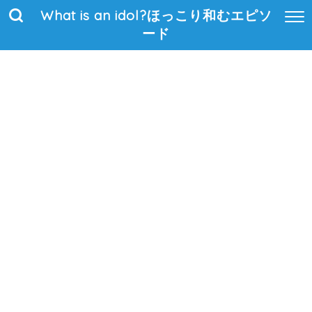
What is an idol?ほっこり和むエピソ
ード